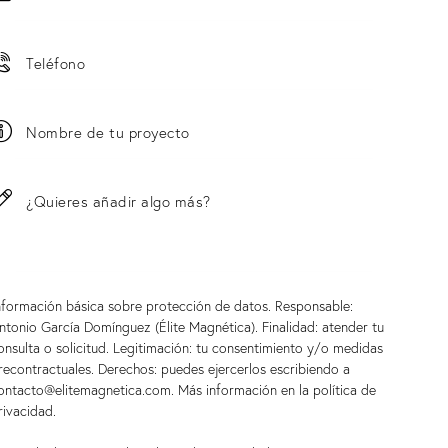
nformación básica sobre protección de datos. Responsable:
ntonio García Domínguez (Élite Magnética). Finalidad: atender tu
onsulta o solicitud. Legitimación: tu consentimiento y/o medidas
recontractuales. Derechos: puedes ejercerlos escribiendo a
ontacto@elitemagnetica.com. Más información en la
política de
rivacidad
.