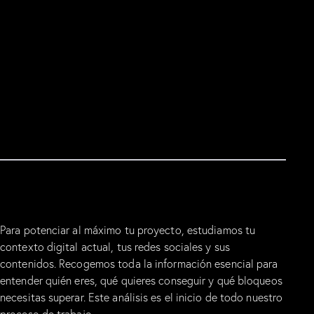
EL MÉTODO QUE NECESITAS APLICAR EN TU NEGOCIO
Las 4 fases del método ÉLITE
FOCO
F
UNDAMENTO
Para potenciar al máximo tu proyecto, estudiamos tu
contexto digital actual, tus redes sociales y sus
contenidos. Recogemos toda la información esencial para
entender quién eres, qué quieres conseguir y qué bloqueos
necesitas superar. Este análisis es el inicio de todo nuestro
proceso de trabajo.